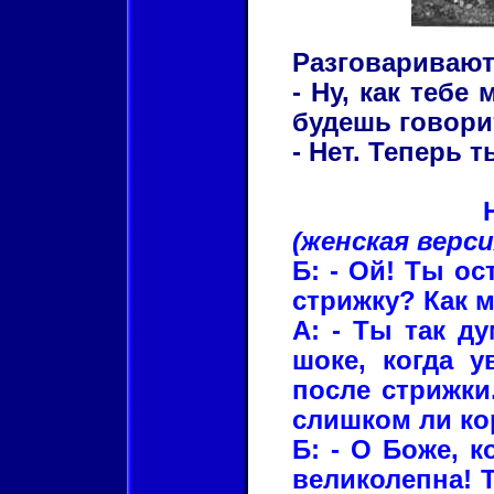
Разговаривают
- Ну, как тебе
будешь говорит
- Нет. Теперь 
(женская верси
Б: - Ой! Ты ос
стрижку? Как 
А: - Ты так д
шоке, когда у
после стрижки.
слишком ли к
Б: - О Боже, к
великолепна! Т