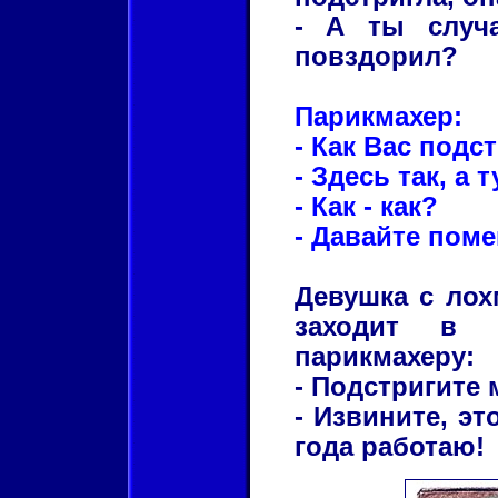
- А ты случ
повздорил?
Парикмахер:
- Как Вас подс
- Здесь так, а т
- Как - как?
- Давайте поме
Девушка с ло
заходит в 
парикмахеру:
- Подстригите 
- Извините, эт
года работаю!