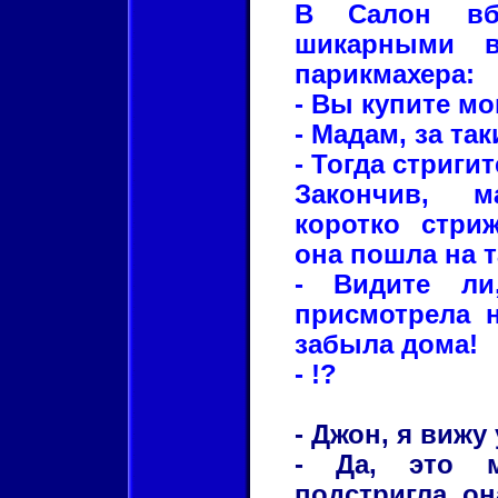
В Салон вб
шикарными в
парикмахера:
- Вы купите м
- Мадам, за та
- Тогда стригит
Закончив, м
коротко стри
она пошла на т
- Видите ли
присмотрела н
забыла дома!
- !?
- Джон, я вижу
- Да, это м
подстригла, он