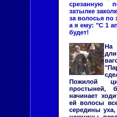
срезанную п
затылке заколк
за волосья по х
а я ему: "С 1 а
будет!
На 
дл
ва
"П
сд
Пожилой ци
простыней, 
начинает ходи
ей волосы все
середины уха,
ножницы, взял