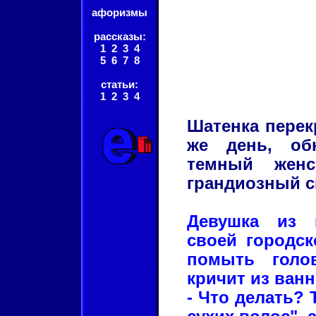
афоризмы
рассказы:
1
2
3
4
5
6
7
8
статьи:
1
2
3
4
Шатенка перек
же день, об
темный женс
грандиозный с
Девушка из 
своей городск
помыть голов
кричит из ванн
- Что делать? 