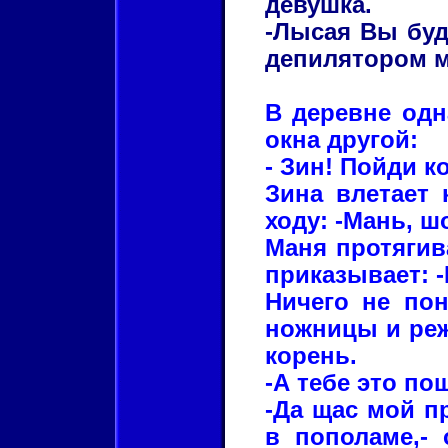
девушка.
-Лысая Вы буд
депилятором м
В деревне одн
окна другой:
- Зин! Пойди к
Зина влетает 
ходу: -Мань, ш
Маня протягив
приказывает: -
Ничего не по
ножницы и реж
корень.
-А тебе это по
-Да щас мой пр
в пополаме,- 