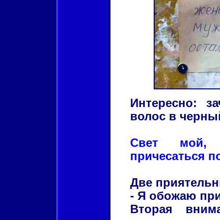
Интересно: з
волос в черны
Свет мой, 
причесаться п
Две приятельн
- Я обожаю при
Вторая вним