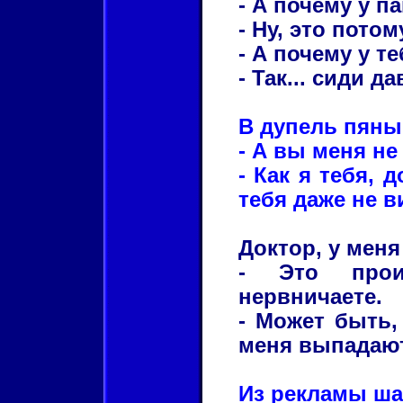
- А почему у п
- Ну, это пото
- А почему у т
- Так... сиди д
В дупель пяны
- А вы меня не
- Как я тебя, 
тебя даже не в
Доктор, у мен
- Это прои
нервничаете.
- Может быть, 
меня выпадаю
Из рекламы ша