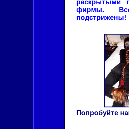
раскрытыми г
фирмы. Вс
подстрижены!
Попробуйте най