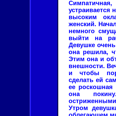
Симпатичная
устраивается 
высоким окл
женский. Начал
немного смуща
выйти на раб
Девушке очень
она решила, ч
Этим она и объ
внешности. Ве
и чтобы пор
сделать ей са
ее роскошная 
она покин
остриженными
Утром девушк
облегающем ми