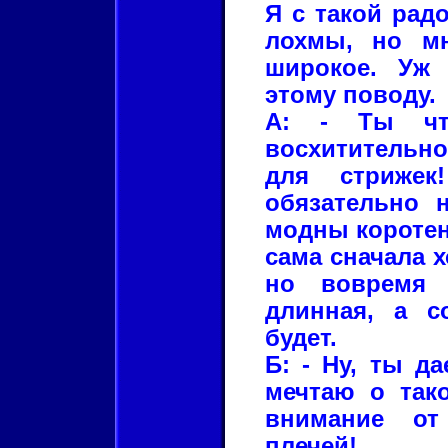
Я с такой рад
лохмы, но мн
широкое. Уж
этому поводу.
А: - Ты чт
восхитительно
для стрижек
обязательно н
модны коротен
сама сначала х
но вовремя 
длинная, а с
будет.
Б: - Ну, ты д
мечтаю о так
внимание от
плечей!