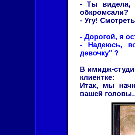
- Ты видела, 
обкромсали?
- Угу! Смотрет
- Дорогой, я о
- Надеюсь, в
девочку" ?
В имидж-студи
клиентке:
Итак, мы начн
вашей головы..