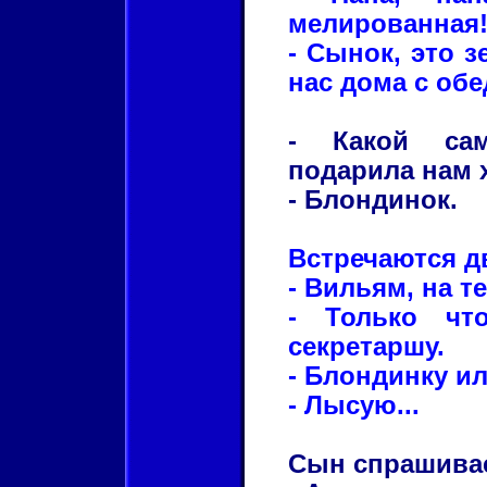
мелированная
- Сынок, это 
нас дома с обе
- Какой са
подарила нам 
- Блондинок.
Встречаются д
- Вильям, на т
- Только чт
секретаршу.
- Блондинку и
- Лысую...
Сын спрашивае