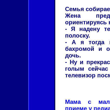
Семья собирает
Жена пред
ориентируясь 
- Я надену т
полоску.
- А я тогда 
бахромой и о
дочь.
- Ну и прекрас
голым сейчас
телевизор пос
Мама с мал
приеме у педиа