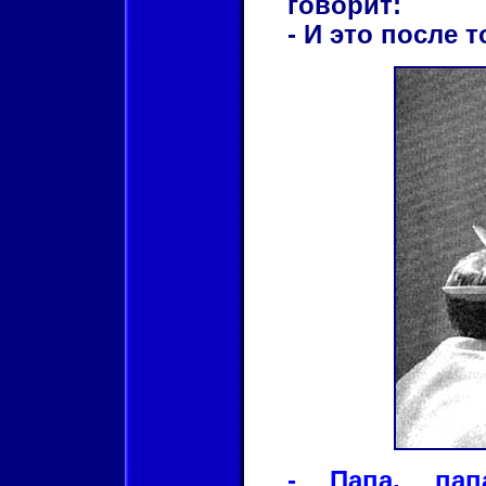
говорит:
- И это после 
- Папа, пап