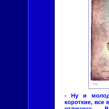
- Ну и моло
короткие, все 
отличишь. 