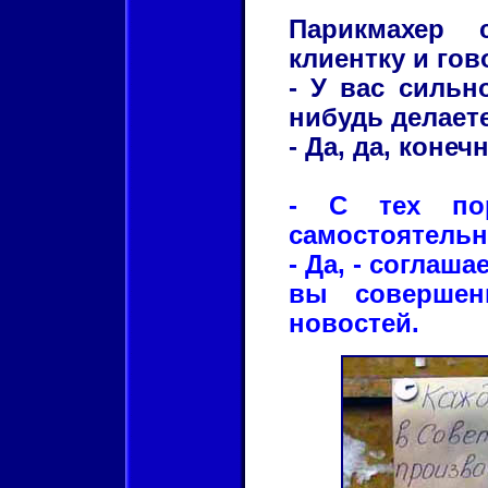
Парикмахер 
клиентку и гов
- У вас сильн
нибудь делает
- Да, да, конеч
- С тех пор
самостоятельно
- Да, - соглаша
вы совершен
новостей.