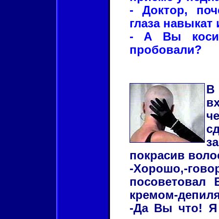
- Доктор, по
глаза навыкат 
- А Вы косич
пробовали?
В
в
ч
с
з
покрасив воло
-Хорошо,-гов
посоветовал 
кремом-депиля
-Да Вы что! Я