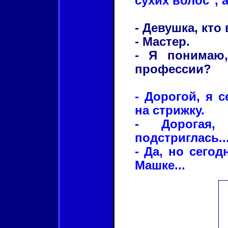
сухих волос", 
- Девушка, кто 
- Мастер.
- Я понимаю,
профессии?
- Дорогой, я с
на стрижку.
- Дорогая
подстриглась..
- Да, но сего
Машке...