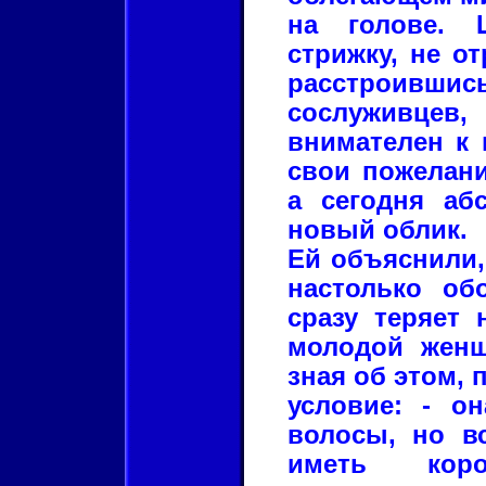
на голове. 
стрижку, не о
расстроивши
сослуживцев,
внимателен к 
свои пожелани
а сегодня аб
новый облик.
Ей объяснили,
настолько об
сразу теряет 
молодой женщ
зная об этом, 
условие: - о
волосы, но в
иметь коро