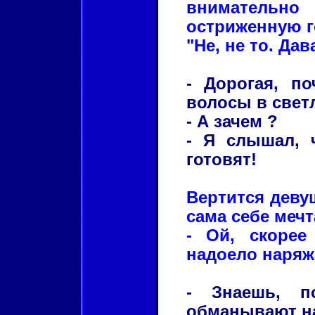
внимательн
остриженную г
"Не, не то. Дав
- Дорогая, п
волосы в свет
- А зачем ?
- Я слышал, 
готовят!
Вертится деву
сама себе мечт
- Ой, скорее
надоело наряж
- Знаешь, п
обманывают н