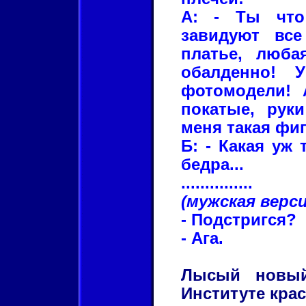
А: - Ты что
завидуют все
платье, люба
обалденно! 
фотомодели! 
покатые, руки
меня такая фиг
Б: - Какая уж
бедра...
...............
(мужская верси
- Подстригся?
- Ага.
Лысый новый
Институте кра