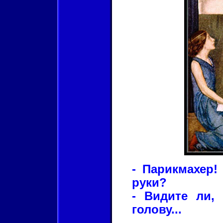
- Парикмахер!
руки?
- Видите ли,
голову...