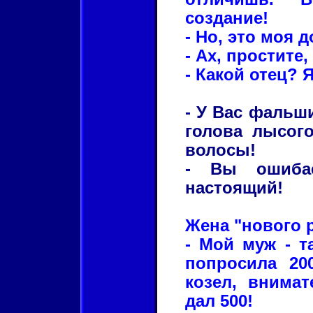
создание!
- Но, это моя д
- Ах, простите,
- Какой отец? Я
- У Вас фальш
голова лысого
волосы!
- Вы ошибае
настоящий!
Жена "нового р
- Мой муж - т
попросила 20
козел, внима
дал 500!