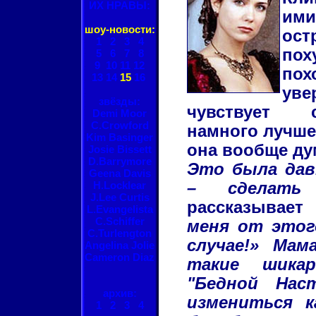
ИХ НРАВЫ:
им
шоу-новости:
ост
1
2
3
4
по
5
6
7
8
9
10
11
12
по
13
14
15
16
ув
звёзды:
чувствует 
Demi Moor
C.Crowford
намного лучше
Kim Basinger
она вообще ду
Josie Bissett
D.Barrymore
Это была дав
Geena Davis
H.Locklear
– сделать 
J.Lee Curtis
рассказывает
L.Evangelista
C.Schiffer
меня от этого
C.Turlengton
случае!» Мам
Angelina Jolie
Cameron Diaz
такие шика
"Бедной Нас
архив:
измениться к
1
2
3
4