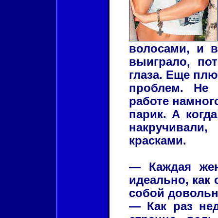
волосами, и 
выиграло, пот
глаза. Еще плю
проблем. Не
работе намног
парик. А когд
накручивали
красками.
— Каждая жен
идеально, как 
собой доволь
— Как раз нед