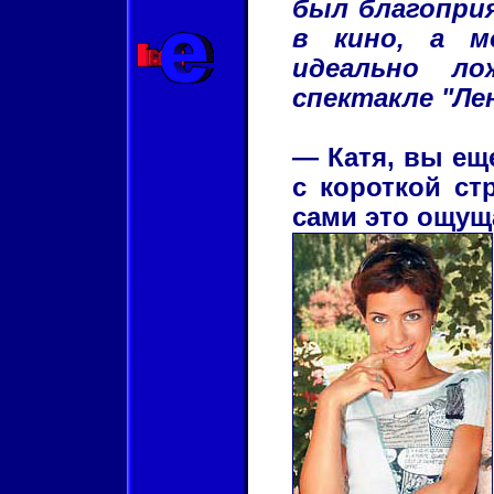
был благопри
в кино, а м
идеально л
спектакле "Ле
— Катя, вы ещ
с короткой ст
сами это ощущ