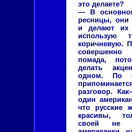
это делаете?
— В основном
ресницы, они 
и делают их
использую т
коричневую. П
совершенн
помада, пот
делать акце
одном. По 
припоминае
разговор. Как
один американ
что русские 
красивы, то
своей не 
американки, н