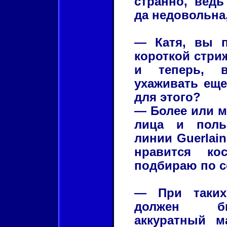
странно, ведь
да недовольна,
— Катя, вы п
короткой стриж
и теперь, 
ухаживать еще
для этого?
— Более или м
лица и поль
линии Guerlаin
нравится ко
подбираю по с
— При таких
должен б
аккуратный м