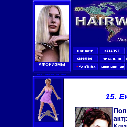
АФОРИЗМЫ
внутренняя реклама
15. 
Поп
акт
Кли