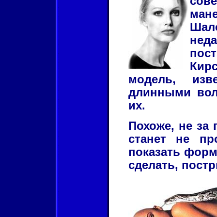
сове
ман
Ша
нед
пост
Ки
модель, изв
длинными вол
их.
Похоже, не за 
станет не пр
показать форм
сделать, пост