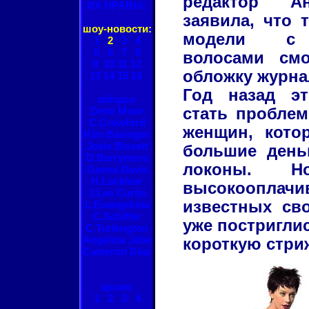
редактор А
ИХ НРАВЫ:
заявила, что 
шоу-новости:
модели с 
1
2
3
4
5
6
7
8
волосами смо
9
10
11
12
обложку журна
13
14
15
16
Год назад э
звёзды:
Demi Moor
стать проблем
C.Crowford
женщин, кото
Kim Basinger
Josie Bissett
большие день
D.Barrymore
локоны. Н
Geena Davis
H.Locklear
высокоопла
J.Lee Curtis
известных св
L.Evangelista
C.Schiffer
уже постригли
C.Turlengton
Angelina Jolie
короткую стриж
Cameron Diaz
архив:
1
2
3
4