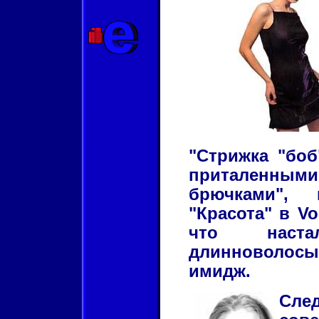
"Стрижка "боб
приталенным
брючками", 
"Красота" в V
что наст
длинноволос
имидж.
Сл